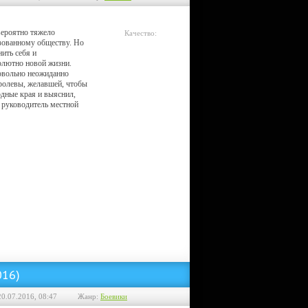
ероятно тяжело
Качество:
зованному обществу. Но
Telesync
нить себя и
олютно новой жизни.
довольно неожиданно
ролевы, желавшей, чтобы
одные края и выяснил,
 руководитель местной
016)
20.07.2016, 08:47
Жанр:
Боевики