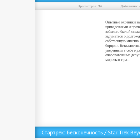
Просмотров: 94
Добавленo: 
Опытные охотники за
приведениями и проч
забыли о былой свеже
задуматься о долгожд
собственную миссию
борцов с безжалостны
уверенным в себе му
очаровательные деву
мириться с ра...
Скачать фильм Охотники за привидениями 3 (2016) MP4 ()
Стартрек: Бесконечность / Star Trek Be