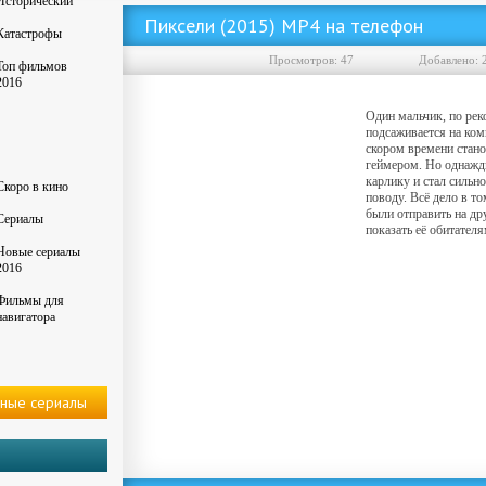
Исторический
Пиксели (2015) MP4 на телефон
Катастрофы
Просмотров: 47
Добавленo: 
Топ фильмов
2016
Один мальчик, по рек
подсаживается на ком
скором времени стан
геймером. Но однажд
карлику и стал сильн
Скоро в кино
поводу. Всё дело в т
были отправить на др
Сериалы
показать её обитателя
Новые сериалы
2016
Фильмы для
навигатора
ные сериалы
Скачать фильм Пиксели (2015) MP4 на телефон ()