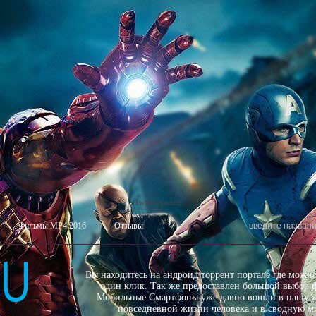
1win зеркало
Фильмы MP4 2016
Отзывы
Вы находитесь на андроид торрент портале где можн
один клик. Так же предоставлен большой выбор
Мобильные Смартфоны уже давно вошли в нашу ж
повседневной жизни человека и в сводную ми