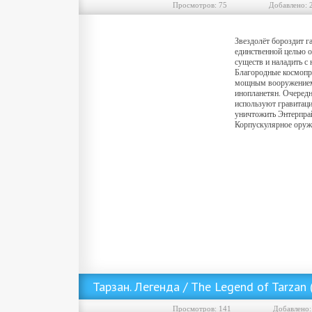
Просмотров: 75
Добавленo: 
Звездолёт бороздит г
единственной целью 
существ и наладить с 
Благородные космоп
мощным вооружением,
инопланетян. Очеред
используют гравитац
уничтожить Энтерпра
Корпускулярное оружи
Скачать фильм Стартрек: Бесконечность / Star Trek Beyond (2016/MP4) ()
Тарзан. Легенда / The Legend of Tarzan
Просмотров: 141
Добавленo: