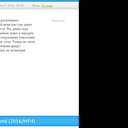
20.07.2016, 09:08
Жанр:
Боевики
 различными
Качество:
ей нечистью уже давно
HDRip
сти. Им давно пора
анном покое и передать
 следующему поколению
м злом. Теперь на смену
жчинам придут
шки, не желающие
yond (2016/MP4)