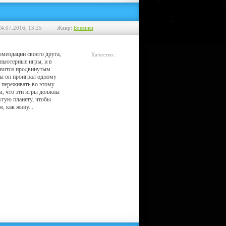
24.07.2016, 13:25
Жанр:
Боевики
омендации своего друга,
Качество:
пьютерные игры, и в
HDRip
овится продвинутым
ы он проиграл одному
о переживать во этому
ом, что эти игры должны
угую планету, чтобы
м, как живу...