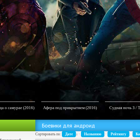
да о самурае (2016)
Афера под прикрытием (2016)
Судная ночь 3 / 
 на телефон
MP4 на телефон
(2016) M
Боевики для андроид
Сортировать по:
Дате
↓
·
Названию
·
Рейтингу
·
Ко