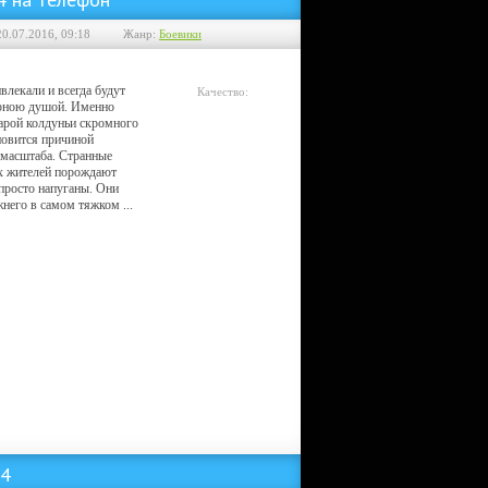
20.07.2016, 09:18
Жанр:
Боевики
лекали и всегда будут
Качество:
ерною душой. Именно
Telesync
арой колдуньи скромного
новится причиной
 масштаба. Странные
х жителей порождают
просто напуганы. Они
него в самом тяжком ...
P4