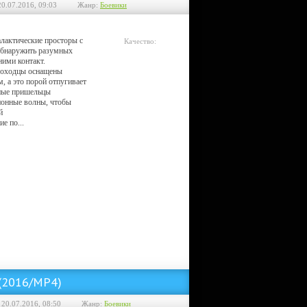
20.07.2016, 09:03
Жанр:
Боевики
алактические просторы с
Качество:
обнаружить разумных
Telesync
ними контакт.
роходцы оснащены
 а это порой отпугивает
ные пришельцы
ионные волны, чтобы
й
е по...
 (2016/MP4)
 20.07.2016, 08:50
Жанр:
Боевики