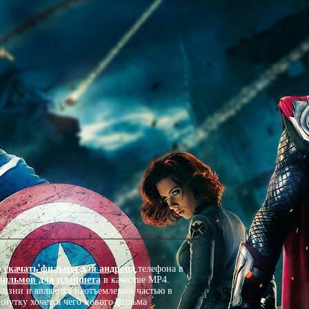
о
скачать фильмы для андроид
телефона в
фильмов для планшета
в качестве MP4.
изни и являются неотъемлемой частью в
нутку хочется чего нового фильма .