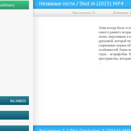
Незваные гости / Shut In (2015) MP4
рейтингу
Просмотров: 31
Добавленo: 
Анна всегда была «с
самого раннего возрас
своих сверстников и 
девушкой, которой тя
социальные нормы об
особенностей Анны я
страх – агорафобия. 
пространства, которая
...
все новости
Скачать фильм Незваные гости / Shut In (2015) MP4 ()
Заклятие 2 / The Conjuring 2 (2016) M