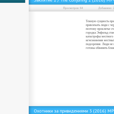
Просмотров: 64
Добавленo: 
Темную сущность прив
привлекать люди с ч
поэтому проклятье ст
городка Энфильд ста
катастрофы местного
исчезновения местны
подозрения. Люди не 
готовы обвинить ближ
Скачать фильм Заклятие 2 / The Conjuring 2 (2016) MP4 на телефон ()
Охотники за привидениями 3 (2016) M