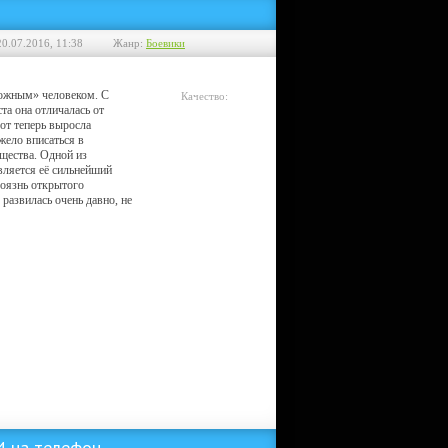
20.07.2016, 11:38
Жанр:
Боевики
ложным» человеком. С
Качество:
та она отличалась от
HDRip
вот теперь выросла
жело вписаться в
щества. Одной из
вляется её сильнейший
Боязнь открытого
 развилась очень давно, не
P4 на телефон