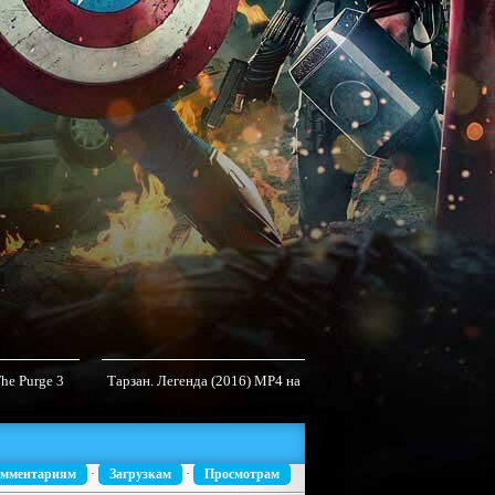
The Purge 3
Тарзан. Легенда (2016) MP4 на
До встречи с тобой / Me B
P4
телефон
You (2016)
мментариям
·
Загрузкам
·
Просмотрам