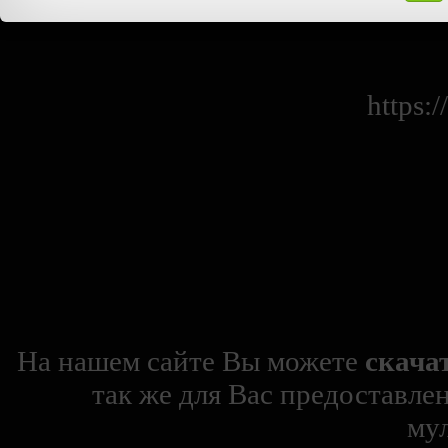
https:
На нашем сайте Вы можете
скача
так же для Вас предоставле
му