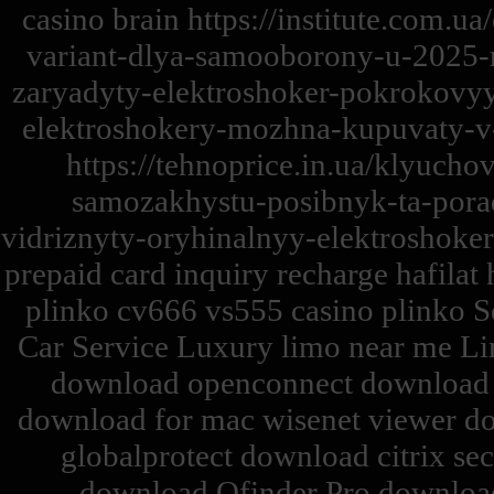
casino brain https://institute.com.
variant-dlya-samooborony-u-2025-ro
zaryadyty-elektroshoker-pokrokovyy-
elektroshokery-mozhna-kupuvaty-v-
https://tehnoprice.in.ua/klyucho
samozakhystu-posibnyk-ta-porad
vidriznyty-oryhinalnyy-elektroshoke
prepaid card inquiry recharge hafilat 
plinko cv666 vs555 casino plinko Se
Car Service Luxury limo near me Li
download openconnect download c
download for mac wisenet viewer d
globalprotect download citrix se
download Qfinder Pro download 