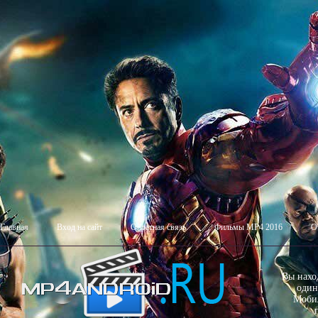
Главная
Вход на сайт
Обратная связь
Фильмы MP4 2016
О
Вы нахо
один
Мобил