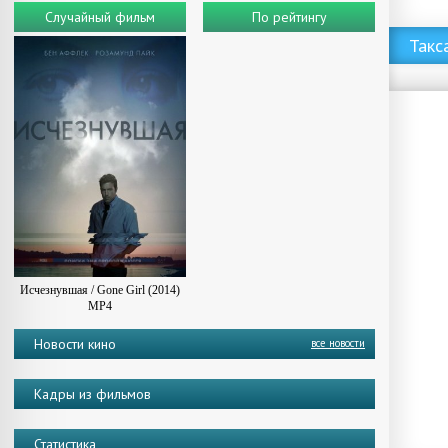
Случайный фильм
По рейтингу
Скачать фильм Барбадог (2016) MP4 ()
Такс
Исчезнувшая / Gone Girl (2014)
MP4
Новости кино
все новости
Кадры из фильмов
Статистика