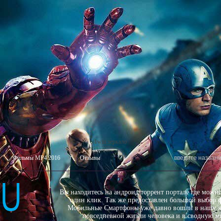
1win зеркало
Фильмы MP4 2016
Отзывы
Вы находитесь на андроид торрент портале где можн
один клик. Так же предоставлен большой выбор
Мобильные Смартфоны уже давно вошли в нашу ж
повседневной жизни человека и в сводную ми