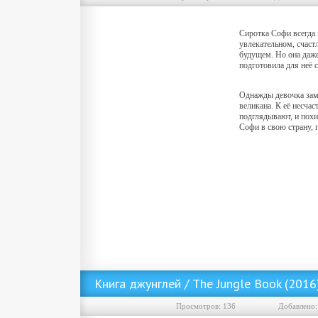
Сиротка Софи всегда 
увлекательном, счас
будущем. Но она даже
подготовила для неё с
Однажды девочка зам
великана. К её несчас
подглядывают, и похи
Софи в свою страну, г
Скачать фильм Большой и добрый великан (2016) MP4 ()
Книга джунглей / The Jungle Book (201
Просмотров: 136
Добавленo: