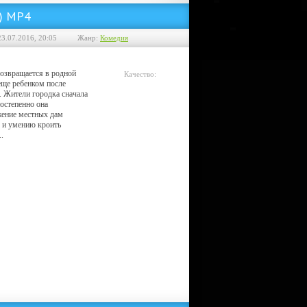
5) MP4
23.07.2016, 20:05
Жанр:
Комедия
озвращается в родной
Качество:
 еще ребенком после
HDRip
. Жители городка сначала
постепенно она
жение местных дам
 и умению кроить
.