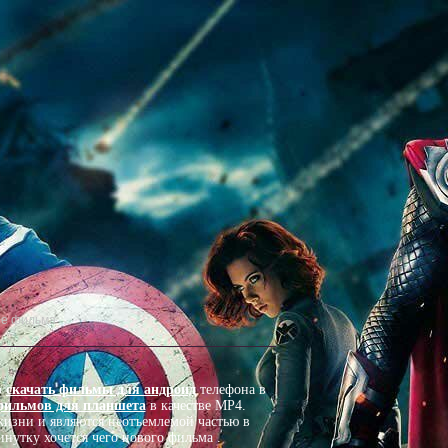
о
скачать фильмы для андроид
телефона в
фильмов для планшета
в качестве MP4.
изни и являются неотъемлемой частью в
нутку хочется чего нового фильма .