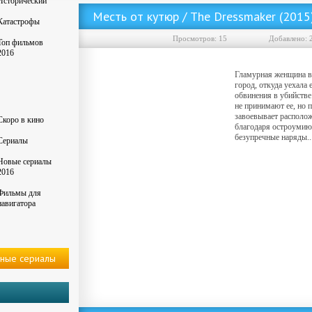
Исторический
Месть от кутюр / The Dressmaker (201
Катастрофы
Просмотров: 15
Добавленo: 
Топ фильмов
2016
Гламурная женщина в
город, откуда уехала
обвинения в убийстве
не принимают ее, но 
завоевывает располо
Скоро в кино
благодаря остроумию
безупречные наряды...
Сериалы
Новые сериалы
2016
Фильмы для
навигатора
ные сериалы
Скачать фильм Месть от кутюр / The Dressmaker (2015) MP4 ()