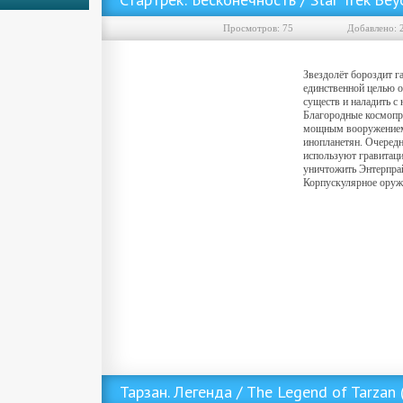
Просмотров: 75
Добавленo: 
Звездолёт бороздит г
единственной целью 
существ и наладить с 
Благородные космоп
мощным вооружением,
инопланетян. Очеред
используют гравитац
уничтожить Энтерпра
Корпускулярное оружи
Скачать фильм Стартрек: Бесконечность / Star Trek Beyond (2016/MP4) ()
Тарзан. Легенда / The Legend of Tarzan