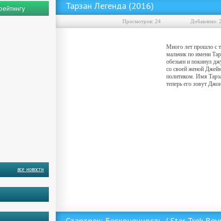
Тарзан Легенда (2016)
рейтингу
Просмотров: 24
Добавленo: 
Много лет прошло с т
мальчик по имени Тар
обезьян и покинул дж
со своей женой Джей
политиком. Имя Тарза
теперь его зовут Джон
все новости
Скачать фильм Тарзан Легенда (2016) ()
Стартрек: Бесконечность / Star Trek Be