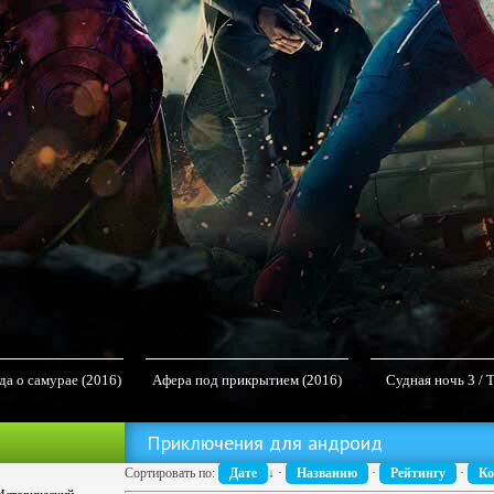
да о самурае (2016)
Афера под прикрытием (2016)
Судная ночь 3 / 
 на телефон
MP4 на телефон
(2016) M
Приключения для андроид
Сортировать по:
Дате
↓
·
Названию
·
Рейтингу
·
Ко