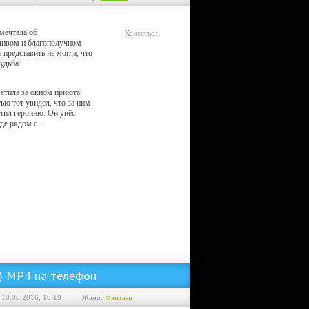
мечтала об
Качество:
тливом и благополучном
Telesync
 представить не могла, что
удьба.
етила за окном приюта
тью тот увидел, что за ним
тил героиню. Он унёс
де рядом с...
6) MP4 на телефон
 10.06.2016, 10:19
Жанр:
Фэнтази