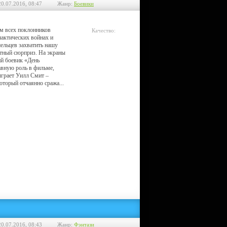
20.07.2016, 08:47
Жанр:
Боевики
м всех поклонников
Качество:
актических войнах и
CamRip
ельцев захватить нашу
ятный сюрприз. На экраны
ий боевик «День
авную роль в фильме,
сыграет Уилл Смит –
оторый отчаянно сража...
20.07.2016, 08:43
Жанр:
Фэнтази