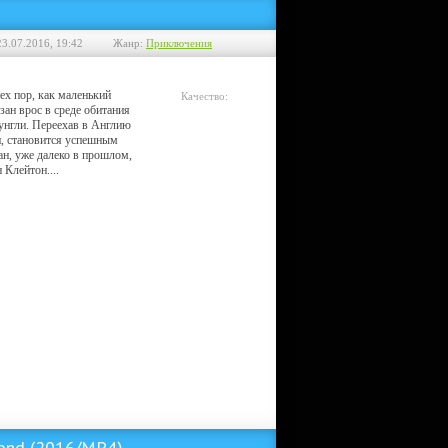
23.07.2016, 19:42
Жанр:
Приключения
ех пор, как маленький
Качество:
зан врос в среде обитания
Telesync
унгли. Переехав в Англию
н, становится успешным
н, уже далеко в прошлом,
 Клейтон....
yond (2016/MP4)