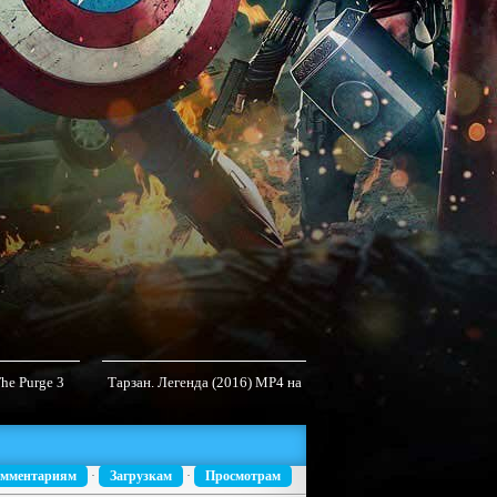
The Purge 3
Тарзан. Легенда (2016) MP4 на
До встречи с тобой / Me B
P4
телефон
You (2016)
мментариям
·
Загрузкам
·
Просмотрам