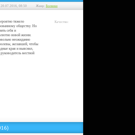
 20.07.2016, 08:50
Жанр:
Боевики
ероятно тяжело
Качество:
зованному обществу. Но
Telesync
нить себя и
олютно новой жизни.
довольно неожиданно
ролевы, желавшей, чтобы
одные края и выяснил,
 руководитель местной
016)