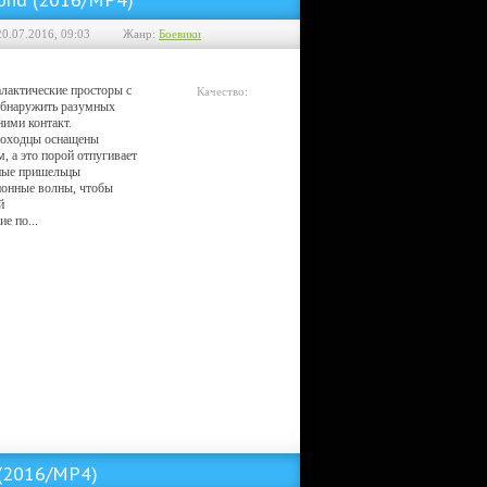
20.07.2016, 09:03
Жанр:
Боевики
алактические просторы с
Качество:
обнаружить разумных
Telesync
ними контакт.
роходцы оснащены
 а это порой отпугивает
ные пришельцы
ионные волны, чтобы
й
е по...
 (2016/MP4)