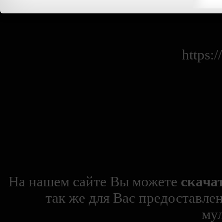
https:
На нашем сайте Вы можете
скача
так же для Вас предоставле
му