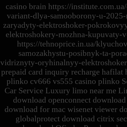
casino brain https://institute.com.
variant-dlya-samooborony-u-2025-ro
zaryadyty-elektroshoker-pokrokovyy-
elektroshokery-mozhna-kupuvaty-v-
https://tehnoprice.in.ua/klyucho
samozakhystu-posibnyk-ta-porad
vidriznyty-oryhinalnyy-elektroshoke
prepaid card inquiry recharge hafilat 
plinko cv666 vs555 casino plinko Se
Car Service Luxury limo near me Li
download openconnect download c
download for mac wisenet viewer d
globalprotect download citrix se