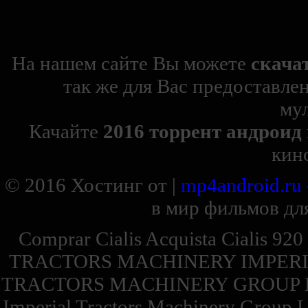
На нашем сайте Вы можете
скача
так же для Вас предоставле
му
Качайте
2016 торрент андроид
кин
© 2016
Хостинг от
|
mp4android.ru
в мир фильмов для
Comprar Cialis Acquista Cialis 92
TRACTORS MACHINERY IMPERI
TRACTORS MACHINERY GROUP 
Imperial Tractors Machinery Group 