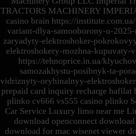
Machinery Group LLC Imperial 
TRACTORS MACHINERY IMPERI
casino brain https://institute.com.
variant-dlya-samooborony-u-2025-ro
zaryadyty-elektroshoker-pokrokovyy-
elektroshokery-mozhna-kupuvaty-v-
https://tehnoprice.in.ua/klyucho
samozakhystu-posibnyk-ta-porad
vidriznyty-oryhinalnyy-elektroshoke
prepaid card inquiry recharge hafilat 
plinko cv666 vs555 casino plinko Se
Car Service Luxury limo near me Li
download openconnect download c
download for mac wisenet viewer d