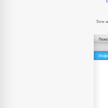
Теги 
Похо
Инф