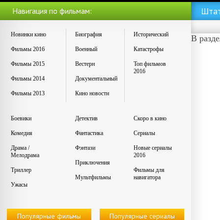
Штат
Навигация по фильмам:
Новинки кино
Биография
Исторический
В разд
Фильмы 2016
Военный
Катастрофы
Фильмы 2015
Вестерн
Топ фильмов
2016
Фильмы 2014
Документальный
Фильмы 2013
Кино новости
Боевики
Детектив
Скоро в кино
Комедия
Фантастика
Сериалы
Драма /
Фэнтази
Новые сериалы
Мелодрама
2016
Приключения
Триллер
Фильмы для
Мультфильмы
навигатора
Ужасы
Популярные фильмы
Популярные сериалы