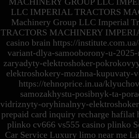
MACHINERY GROUP LLC IMPE
LLC IMPERIAL TRACTORS MACH
Machinery Group LLC Imperial 
TRACTORS MACHINERY IMPERI
casino brain https://institute.com.
variant-dlya-samooborony-u-2025-ro
zaryadyty-elektroshoker-pokrokovyy-
elektroshokery-mozhna-kupuvaty-v-
https://tehnoprice.in.ua/klyucho
samozakhystu-posibnyk-ta-porad
vidriznyty-oryhinalnyy-elektroshoke
prepaid card inquiry recharge hafilat 
plinko cv666 vs555 casino plinko Se
Car Service Luxury limo near me Li